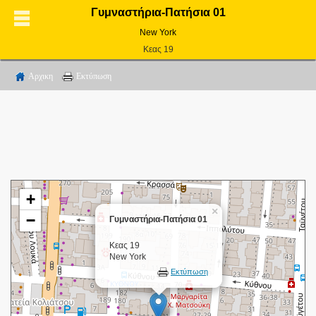
Γυμναστήρια-Πατήσια 01
New York
Κεας 19
Αρχικη
Εκτύπωση
+
×
−
Γυμναστήρια-Πατήσια 01
Κεας 19
New York
Εκτύπωση