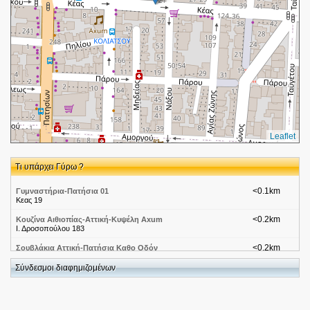
Leaflet
Τι υπάρχει Γύρω ?
<0.1km
Γυμναστήρια-Πατήσια 01
Κεας 19
<0.2km
Κουζίνα Αιθιοπίας-Αττική-Κυψέλη Axum
Ι. Δροσοπούλου 183
<0.2km
Σουβλάκια Αττική-Πατήσια Καθο Οδόν
Ι. Δροσοπούλου 191
Σύνδεσμοι διαφημιζομένων
<0.2km
Αντάρτη Αγγελική
Πίνδου 3
<0.2km
Ωδεία-ΩΔΕΙΟ ΜΑΡΙΑΣ ΚΟΝΤΟΓΙΑΝΝΗ