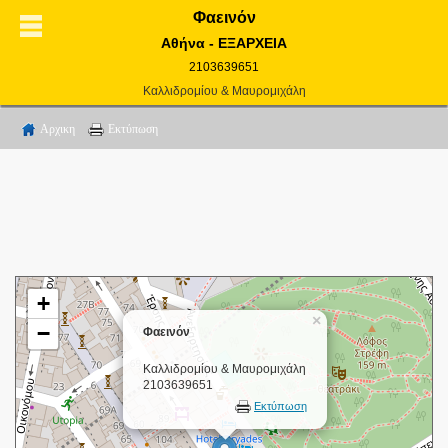
Φαεινόν
Αθήνα - ΕΞΑΡΧΕΙΑ
2103639651
Καλλιδρομίου & Μαυρομιχάλη
Αρχικη
Εκτύπωση
+
×
−
Φαεινόν
Καλλιδρομίου & Μαυρομιχάλη
2103639651
Εκτύπωση