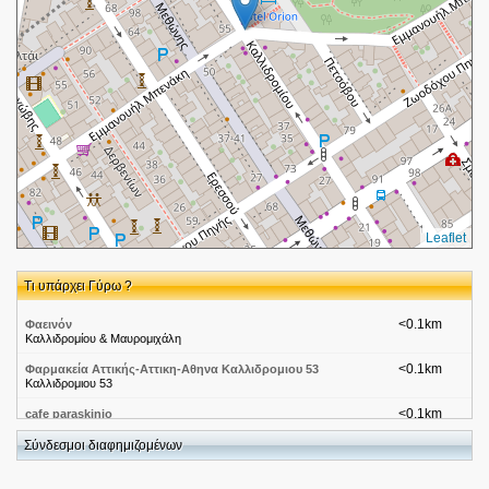
Leaflet
Τι υπάρχει Γύρω ?
<0.1km
Φαεινόν
Καλλιδρομίου & Μαυρομιχάλη
<0.1km
Φαρμακεία Αττικής-Αττικη-Αθηνα Καλλιδρομιου 53
Καλλιδρομιου 53
<0.1km
cafe paraskinio
καλλιδρομιου 68
Σύνδεσμοι διαφημιζομένων
<0.2km
Online Sex Shop | Χαμηλότερες τιμές στην Ελλάδα |
SexBijoux
ΜΕΘΩΝΗΣ 46