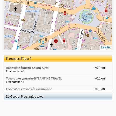
Leaflet
Τι υπάρχει Γύρω ?
<0.1km
Πολιτικά Κόμματα-Χρυσή Αυγή
Σωκρατους 48
<0.1km
Τουριστικά γραφεία-BYZANTINE TRAVEL
Σωκρατους 48
<0.1km
Σφραγιδες επιγραφές εκτυπωσεις
Σωκρατους 46
Σύνδεσμοι διαφημιζομένων
<0.1km
Κλειδαρας αθηνα 6948444389
Σωκρατους 48 αθηνα
<0.1km
Κλειδαρας παγκρατι 6948444389
Σωκρατους 48 αθηνα