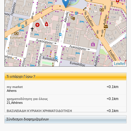
Leaflet
Τι υπάρχει Γύρω ?
<0.1km
my market
Athens
<0.1km
χρηματοδότηση για όλους
21,Athènes
<0.1km
ΒΑΣΙΛΕΙΑΔΗ ΚΥΡΙΑΚΗ ΧΡΗΜΑΤΟΔΟΤΗΣΗ
Αθήνα
Σύνδεσμοι διαφημιζομένων
<0.1km
Everest
Πλατεία Ομονοίας 18