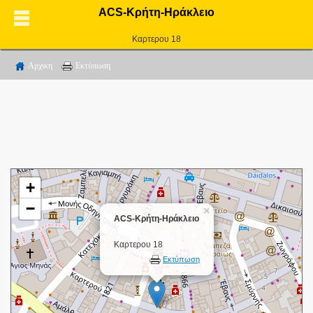
ACS-Κρήτη-Ηράκλειο
Καρτερου 18
Αρχικη
Εκτύπωση
+
−
×
ACS-Κρήτη-Ηράκλειο
Καρτερου 18
Εκτύπωση