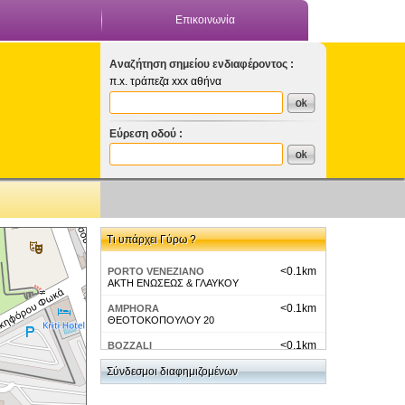
Επικοινωνία
Αναζήτηση σημείου ενδιαφέροντος :
π.x. τράπεζα xxx αθήνα
Εύρεση οδού :
Τι υπάρχει Γύρω ?
<0.1km
PORTO VENEZIANO
ΑΚΤΗ ΕΝΩΣΕΩΣ & ΓΛΑΥΚΟΥ
<0.1km
AMPHORA
ΘΕΟΤΟΚΟΠΟΥΛΟΥ 20
<0.1km
BOZZALI
ΓΑΒΑΛΑΔΩΝ 5
Σύνδεσμοι διαφημιζομένων
<0.1km
CAPTAIN VASSILIS
ΘΕΟΤΟΚΟΠΟΥΛΟΥ 12