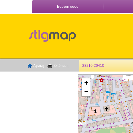
Εύρεση οδού
Αρχικη
Εκτύπωση
28210-20410
+
−