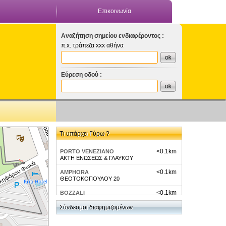
Επικοινωνία
Αναζήτηση σημείου ενδιαφέροντος :
π.x. τράπεζα xxx αθήνα
Εύρεση οδού :
Τι υπάρχει Γύρω ?
<0.1km
PORTO VENEZIANO
ΑΚΤΗ ΕΝΩΣΕΩΣ & ΓΛΑΥΚΟΥ
<0.1km
AMPHORA
ΘΕΟΤΟΚΟΠΟΥΛΟΥ 20
<0.1km
BOZZALI
ΓΑΒΑΛΑΔΩΝ 5
Σύνδεσμοι διαφημιζομένων
<0.1km
CAPTAIN VASSILIS
ΘΕΟΤΟΚΟΠΟΥΛΟΥ 12