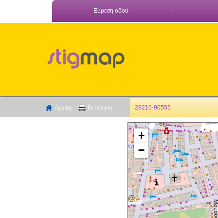
Εύρεση οδού
Αρχικη
Εκτύπωση
28210-90555
+
−