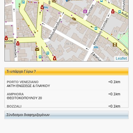
Leaflet
Τι υπάρχει Γύρω ?
<0.1km
PORTO VENEZIANO
ΑΚΤΗ ΕΝΩΣΕΩΣ & ΓΛΑΥΚΟΥ
<0.1km
AMPHORA
ΘΕΟΤΟΚΟΠΟΥΛΟΥ 20
<0.1km
BOZZALI
ΓΑΒΑΛΑΔΩΝ 5
Σύνδεσμοι διαφημιζομένων
<0.1km
CAPTAIN VASSILIS
ΘΕΟΤΟΚΟΠΟΥΛΟΥ 12
<0.1km
CONTESSA