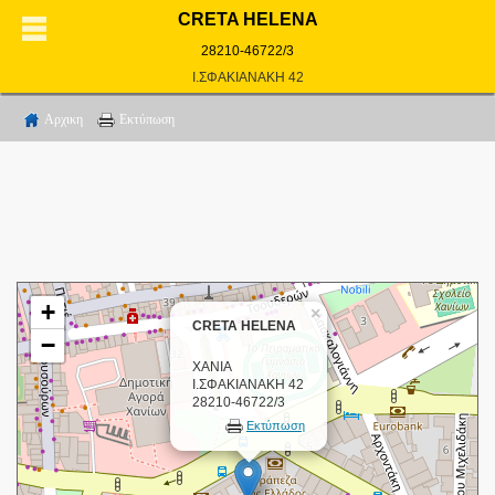
CRETA HELENA
28210-46722/3
Ι.ΣΦΑΚΙΑΝΑΚΗ 42
Αρχικη
Εκτύπωση
+
×
CRETA HELENA
−
ΧΑΝΙΑ
Ι.ΣΦΑΚΙΑΝΑΚΗ 42
28210-46722/3
Εκτύπωση