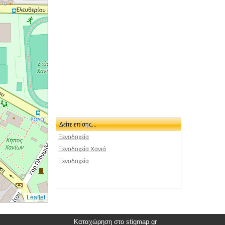
<0.1km
CONTESSA
ΘΕΟΦΑΝΟΥΣ 15
<0.1km
DOGIS
ΚΟΝΔΥΛΑΚΗ 14-16
<0.1km
KYDON
ΠΛΑΤΕΙΑ Σ.ΒΕΝΙΖΕΛΟΥ
<0.1km
PALAZZO
ΘΕΟΤΟΚΟΠΟΥΛΟΥ 54
<0.1km
PANDORA
ΛΙΘΙΝΩΝ 29
<0.1km
PORTO DEL COLOMBO
ΜΟΣΧΩΝ & ΘΕΟΦΑΝΟΥΣ 6
Δείτε επίσης...
<0.1km
AKALI MELATHRON
Ξενοδοχεία
ΚΙΣΣΑΜΟΥ 55
Ξενοδοχεία Χανιά
<0.1km
AKROTIRI
Ξενοδοχεία
<0.1km
ARCADI
ΠΛΑΤΕΙΑ 1866 12-14
<0.1km
ARTEMIS
ΘΕΟΤΟΚΟΠΟΥΛΟΥ 51
Leaflet
<0.1km
CASA DELFINO
ΘΕΟΦΑΝΟΥΣ 9
Καταχώρηση στο stigmap.gr