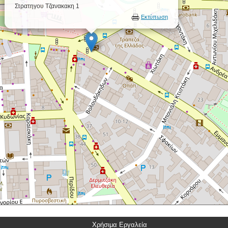
Στρατηγου Τζανακακη 1
Εκτύπωση
Χρήσιμα Εργαλεία