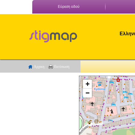
Εύρεση οδού
Ελληνι
Αρχικη
Εκτύπωση
+
−