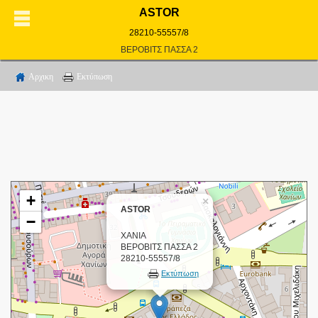
ASTOR
28210-55557/8
ΒΕΡΟΒΙΤΣ ΠΑΣΣΑ 2
Αρχικη
Εκτύπωση
+
×
ASTOR
−
ΧΑΝΙΑ
ΒΕΡΟΒΙΤΣ ΠΑΣΣΑ 2
28210-55557/8
Εκτύπωση