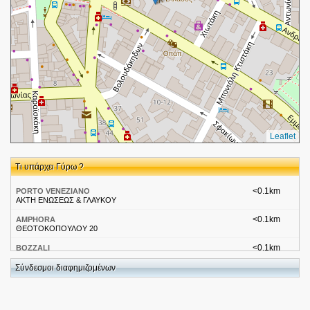
Leaflet
Τι υπάρχει Γύρω ?
<0.1km
PORTO VENEZIANO
ΑΚΤΗ ΕΝΩΣΕΩΣ & ΓΛΑΥΚΟΥ
<0.1km
AMPHORA
ΘΕΟΤΟΚΟΠΟΥΛΟΥ 20
<0.1km
BOZZALI
ΓΑΒΑΛΑΔΩΝ 5
Σύνδεσμοι διαφημιζομένων
<0.1km
CAPTAIN VASSILIS
ΘΕΟΤΟΚΟΠΟΥΛΟΥ 12
<0.1km
CONTESSA