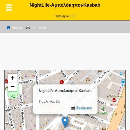
NightLife-Αμπελόκηποι-Kasbah
Παυλη Αλ. 35
Αρχικη
Εκτύπωση
+
−
×
NightLife-Αμπελόκηποι-Kasbah
Παυλη Αλ. 35
Εκτύπωση