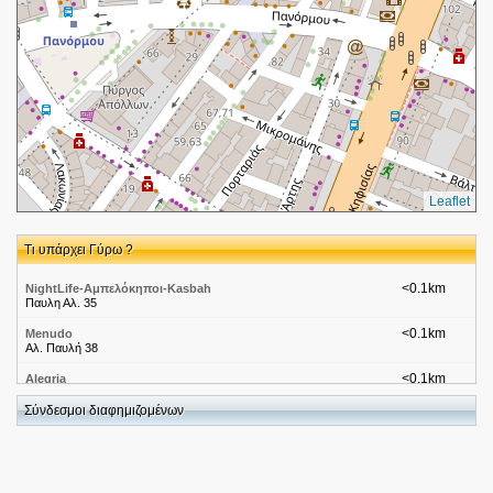
Leaflet
Τι υπάρχει Γύρω ?
<0.1km
NightLife-Αμπελόκηποι-Kasbah
Παυλη Αλ. 35
<0.1km
Menudo
Αλ. Παυλή 38
<0.1km
Alegria
Αλ. Παυλή 42
Σύνδεσμοι διαφημιζομένων
<0.1km
Μπόιου Σορίνα, Παιδίατρος-Παιδορευματολόγος
ΠΑΝΟΡΜΟΥ 119 & ΚΗΦΙΣΙΑΣ
<0.1km
Επιτης Πανόρμου
Πανόρμου 115