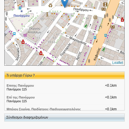
Leaflet
Τι υπάρχει Γύρω ?
<0.1km
Επιτης Πανόρμου
Πανόρμου 115
<0.1km
Επί της Πανόρμου
Πανόρμου 115
<0.1km
Μπόιου Σορίνα, Παιδίατρος-Παιδορευματολόγος
ΠΑΝΟΡΜΟΥ 119 & ΚΗΦΙΣΙΑΣ
Σύνδεσμοι διαφημιζομένων
<0.1km
Attica Bank-Αττικη-Αθηνα Πανορμου 82
Πανορμου 82