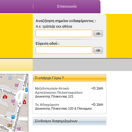
Επικοινωνία
Αναζήτηση σημείου ενδιαφέροντος :
π.x. τράπεζα xxx αθήνα
Εύρεση οδού :
Τι υπάρχει Γύρω ?
<0.1km
Μεζεδοπωλεία-Αττική-
Αμπελόκηποι Πολυσταφυλλον
Δουκισσης Πλακεντιας 121
<0.1km
Το Αδιαχώρητο
Δουκισσης Πλακεντιας 120 & Πανορμου
<0.1km
NightLife-Αμπελόκηποι-1-22
Δουκισσης Πλακεντιας 122
Σύνδεσμοι διαφημιζομένων
<0.1km
Braff