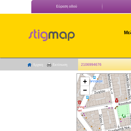
Εύρεση οδού
Με
Αρχικη
Εκτύπωση
2106994676
+
−