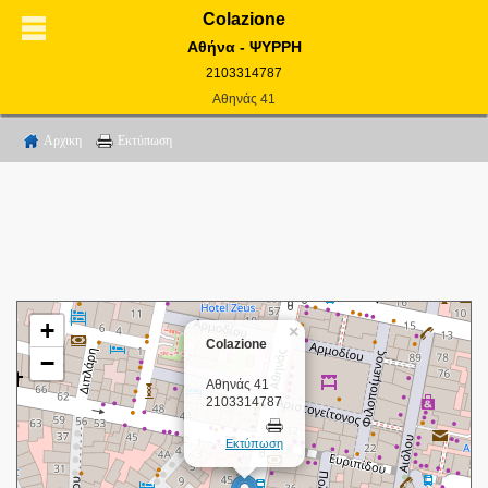
Colazione
Αθήνα - ΨΥΡΡΗ
2103314787
Αθηνάς 41
Αρχικη
Εκτύπωση
+
×
Colazione
−
Αθηνάς 41
2103314787
Εκτύπωση