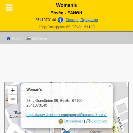
Woman’s
Ξάνθη - ΞΑΝΘΗ
2541073140
Σύντομη Περιγραφή
28ης Οκτωβρίου 89, Ξάνθη, 67100
Αρχικη
Εκτύπωση
×
+
Woman’s
−
28ης Οκτωβρίου 89, Ξάνθη, 67100
2541073140
https://www.facebook.com/pages/Womans-Xanthi-
|
Πληροφορίες
Εκτύπωση