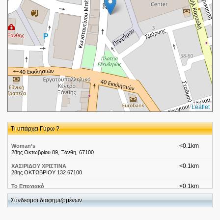
Leaflet
Τι υπάρχει Γύρω ?
<0.1km
Woman’s
28ης Οκτωβρίου 89, Ξάνθη, 67100
<0.1km
ΧΑΣΙΡΙΔΟΥ ΧΡΙΣΤΙΝΑ
28ης ΟΚΤΩΒΡΙΟΥ 132 67100
<0.1km
Το Εποχιακό
28ης Οκτωβρίου 124, Ξάνθη
Σύνδεσμοι διαφημιζομένων
<0.1km
KITEO
ΕΛΠΙΔΟΣ 6 ΞΑΝΘΗ