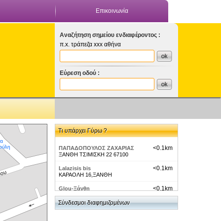
Επικοινωνία
Αναζήτηση σημείου ενδιαφέροντος :
π.x. τράπεζα xxx αθήνα
Εύρεση οδού :
Τι υπάρχει Γύρω ?
<0.1km
ΠΑΠΑΔΟΠΟΥΛΟΣ ΖΑΧΑΡΙΑΣ
ΞΑΝΘΗ ΤΣΙΜΙΣΚΗ 22 67100
<0.1km
Lalazisis bis
ΚΑΡΑΟΛΗ 16,ΞΑΝΘΗ
<0.1km
Glou-Ξάνθη
Καραόλη και Τσιμισκή
Σύνδεσμοι διαφημιζομένων
<0.1km
Beautiful Shop
Μιχαήλ Καραολή 1, Ξάνθη