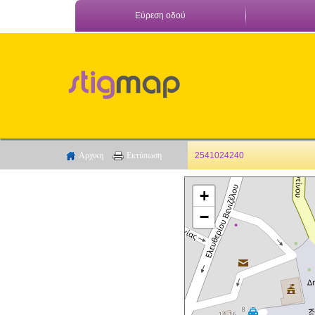
Εύρεση οδού
Αρχικη
Εκτύπωση
2541024240
+
−