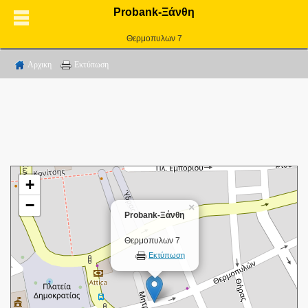
Probank-Ξάνθη
Θερμοπυλων 7
Αρχικη
Εκτύπωση
+
−
×
Probank-Ξάνθη
Θερμοπυλων 7
Εκτύπωση