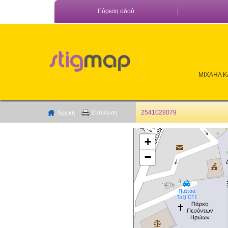
Εύρεση οδού
ΜΙΧΑΗΛ Κ
Αρχικη
Εκτύπωση
2541028079
+
−