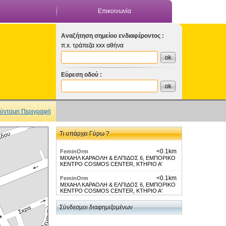
Επικοινωνία
Αναζήτηση σημείου ενδιαφέροντος :
π.x. τράπεζα xxx αθήνα
Εύρεση οδού :
ύντομη Περιγραφή
Τι υπάρχει Γύρω ?
<0.1km
FeminOrm
ΜΙΧΑΗΛ ΚΑΡΑΟΛΗ & ΕΛΠΙΔΟΣ 6, ΕΜΠΟΡΙΚΟ
ΚΕΝΤΡΟ COSMOS CENTER, ΚΤΗΡΙΟ Α'
<0.1km
FeminOrm
ΜΙΧΑΗΛ ΚΑΡΑΟΛΗ & ΕΛΠΙΔΟΣ 6, ΕΜΠΟΡΙΚΟ
ΚΕΝΤΡΟ COSMOS CENTER, ΚΤΗΡΙΟ Α'
<0.1km
Parking Πόλεων-Ξάνθη (Επι
Σύνδεσμοι διαφημιζομένων
πληρωμή)
Καραολή