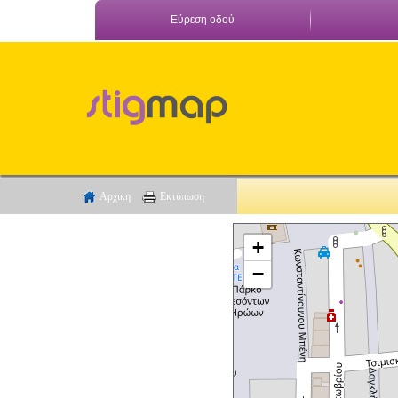
Εύρεση οδού
Αρχικη
Εκτύπωση
+
−