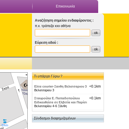
Επικοινωνία
Αναζήτηση σημείου ενδιαφέροντος :
π.x. τράπεζα xxx αθήνα
Εύρεση οδού :
Τι υπάρχει Γύρω ?
<0.1km
Ελτα courier-Ξανθη Βελισσαριου 3
Βελισσαριου 3
<0.1km
Σταυρούλα Ε. Παπαδοπούλου
Ειδικευθείσα σε Ελβετία και Παρίσι
Βελισσαρίου 4-6 Ξάνθη
<0.1km
Millennium Bank-Ξανθη Καραολη
Σύνδεσμοι διαφημιζομένων
58
Καραολη 58