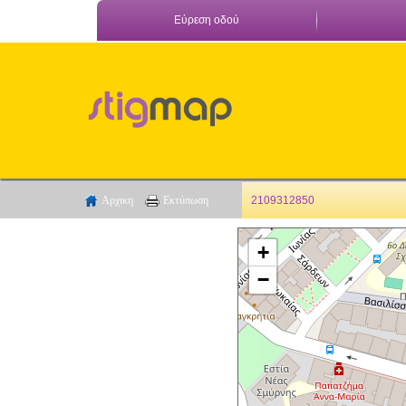
Εύρεση οδού
Αρχικη
Εκτύπωση
2109312850
+
−