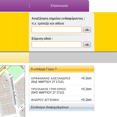
Επικοινωνία
Αναζήτηση σημείου ενδιαφέροντος :
π.x. τράπεζα xxx αθήνα
Εύρεση οδού :
Τι υπάρχει Γύρω ?
<0.1km
ΟΡΦΑΝΑΚΗΣ ΑΛΕΞΑΝΔΡΟΣ
25ηΣ ΜΑΡΤΙΟΥ 27 17121
<0.1km
ΤΡΟΥΛΑΚΗΣ ΓΡΗΓΟΡΙΟΣ
25ΗΣ ΜΑΡΤΙΟΥ 27 17121
<0.1km
ΦΛΩΡΟΥ ΑΓΓΕΛΙΚΗ
25ΗΣ ΜΑΡΤΙΟΥ 27 17121
Σύνδεσμοι διαφημιζομένων
<0.1km
CafeBar Restaurant Αττικής-Νέα
Σμύρνη-Bitter Sweet