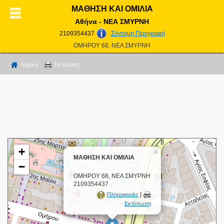
ΜΑΘΗΣΗ ΚΑΙ ΟΜΙΛΙΑ
Αθήνα - ΝΕΑ ΣΜΥΡΝΗ
2109354437
Σύντομη Περιγραφή
ΟΜΗΡΟΥ 68, ΝΕΑ ΣΜΥΡΝΗ
Αρχικη
Εκτύπωση
+
×
ΜΑΘΗΣΗ ΚΑΙ ΟΜΙΛΙΑ
−
ΟΜΗΡΟΥ 68, ΝΕΑ ΣΜΥΡΝΗ
2109354437
|
Πληροφορίες
Εκτύπωση