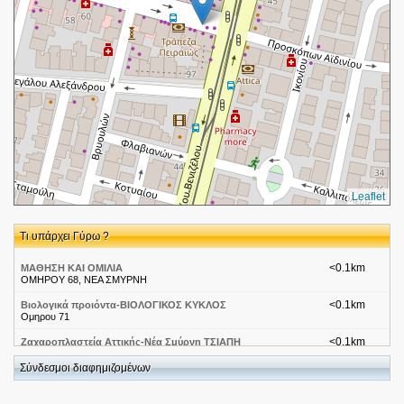
Leaflet
Τι υπάρχει Γύρω ?
<0.1km
ΜΑΘΗΣΗ ΚΑΙ ΟΜΙΛΙΑ
ΟΜΗΡΟΥ 68, ΝΕΑ ΣΜΥΡΝΗ
<0.1km
Βιολογικά προιόντα-ΒΙΟΛΟΓΙΚΟΣ ΚΥΚΛΟΣ
Ομηρου 71
<0.1km
Ζαχαροπλαστεία Αττικής-Νέα Σμύρνη ΤΣΙΑΠΗ
Σύνδεσμοι διαφημιζομένων
<0.1km
ΚΑΤΣΕΛΗΣ ΙΩΑΝΝΗΣ
ΟΜΗΡΟΥ 72 17121