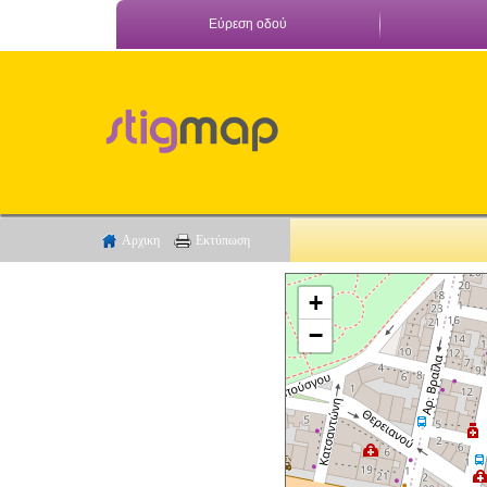
Εύρεση οδού
Αρχικη
Εκτύπωση
+
−