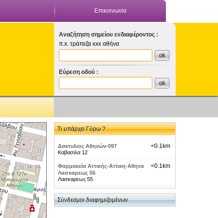
Επικοινωνία
Αναζήτηση σημείου ενδιαφέροντος :
π.x. τράπεζα xxx αθήνα
Εύρεση οδού :
Τι υπάρχει Γύρω ?
<0.1km
Δακτυλιος Αθηνών-097
Καβασιλα 12
<0.1km
Φαρμακεία Αττικής-Αττικη-Αθηνα
Λασκαρεως 55
Λασκαρεως 55
<0.1km
Honda-Αττική-Αθήνα
Λεωφόρος Αλεξάνδρας 76
Σύνδεσμοι διαφημιζομένων
<0.2km
Θέατρα-ΖΙΝΑ