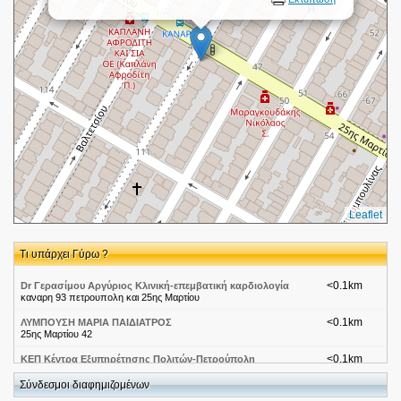
Leaflet
Τι υπάρχει Γύρω ?
<0.1km
Dr Γερασίμου Αργύριος Κλινική-επεμβατική καρδιολογία
καναρη 93 πετρουπολη και 25ης Μαρτίου
<0.1km
ΛΥΜΠΟΥΣΗ ΜΑΡΙΑ ΠΑΙΔΙΑΤΡΟΣ
25ης Μαρτίου 42
<0.1km
ΚΕΠ Κέντρα Εξυπηρέτησης Πολιτών-Πετρούπολη
25ης Μαρτιου 42
Σύνδεσμοι διαφημιζομένων
<0.2km
ΗΛΕΚΤΡΟΛΟΓΟΣ -ΨΥΚΤΙΚΟΣ ΠΕΤΡΟΥΠΟΛΗ