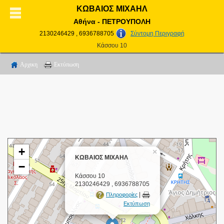
ΚΩΒΑΙΟΣ ΜΙΧΑΗΛ
Αθήνα - ΠΕΤΡΟΥΠΟΛΗ
2130246429 , 6936788705
Σύντομη Περιγραφή
Κάσσου 10
Αρχικη
Εκτύπωση
+
×
ΚΩΒΑΙΟΣ ΜΙΧΑΗΛ
−
Κάσσου 10
2130246429 , 6936788705
|
Πληροφορίες
Εκτύπωση