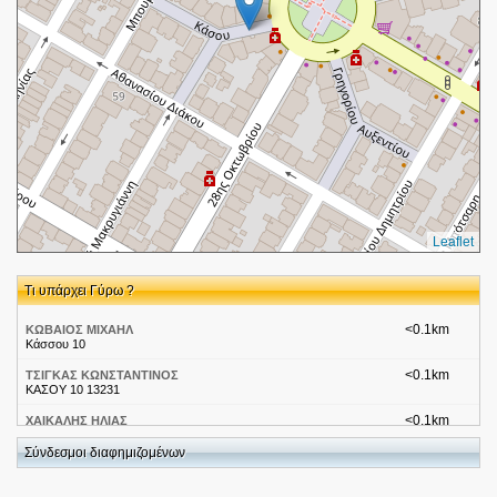
Leaflet
Τι υπάρχει Γύρω ?
<0.1km
ΚΩΒΑΙΟΣ ΜΙΧΑΗΛ
Κάσσου 10
<0.1km
ΤΣΙΓΚΑΣ ΚΩΝΣΤΑΝΤΙΝΟΣ
ΚΑΣΟΥ 10 13231
<0.1km
ΧΑΙΚΑΛΗΣ ΗΛΙΑΣ
ΚΑΣΣΟΥ 10 13231
Σύνδεσμοι διαφημιζομένων
<0.1km
Γυμναστήρια-Πετρούπολη 03
Κασου 8