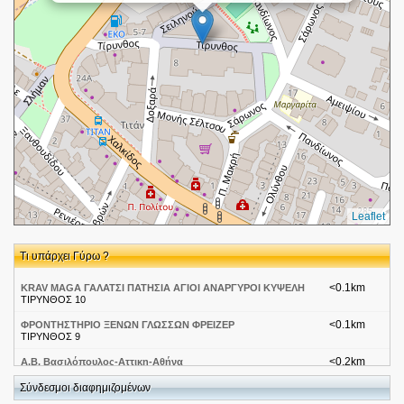
Leaflet
Τι υπάρχει Γύρω ?
<0.1km
KRAV MAGA ΓΑΛΑΤΣΙ ΠΑΤΗΣΙΑ ΑΓΙΟΙ ΑΝΑΡΓΥΡΟΙ ΚΥΨΕΛΗ
ΤΙΡΥΝΘΟΣ 10
<0.1km
ΦΡΟΝΤΗΣΤΗΡΙΟ ΞΕΝΩΝ ΓΛΩΣΣΩΝ ΦΡΕΙΖΕΡ
ΤΙΡΥΝΘΟΣ 9
<0.2km
Α.Β. Βασιλόπουλος-Αττικη-Αθήνα
Μονης Σελτσου
Σύνδεσμοι διαφημιζομένων
<0.2km
Τράπεζα Κύπρου-Αττικη-Αθηνα Χαλκιδος 38