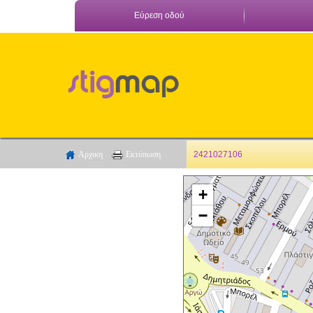
Εύρεση οδού
Αρχικη
Εκτύπωση
2421027106
+
−