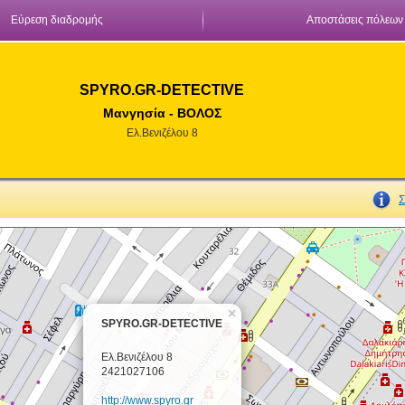
Εύρεση διαδρομής
Αποστάσεις πόλεων
SPYRO.GR-DETECTIVE
Μανγησία - ΒΟΛΟΣ
Ελ.Βενιζέλου 8
Σ
×
SPYRO.GR-DETECTIVE
Ελ.Βενιζέλου 8
2421027106
http://www.spyro.gr