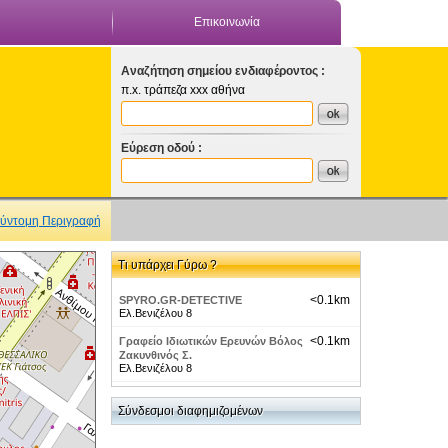
Επικοινωνία
Αναζήτηση σημείου ενδιαφέροντος :
π.x. τράπεζα xxx αθήνα
Εύρεση οδού :
ύντομη Περιγραφή
Τι υπάρχει Γύρω ?
<0.1km
SPYRO.GR-DETECTIVE
Ελ.Βενιζέλου 8
<0.1km
Γραφείο Ιδιωτικών Ερευνών Βόλος
Ζακυνθινός Σ.
Ελ.Βενιζέλου 8
<0.1km
Ζακυνθινός Σ. Ντετεκτιβ-Ιδιωτικος
Σύνδεσμοι διαφημιζομένων
Ερευνητης
Ελ.Βενιζελου 8