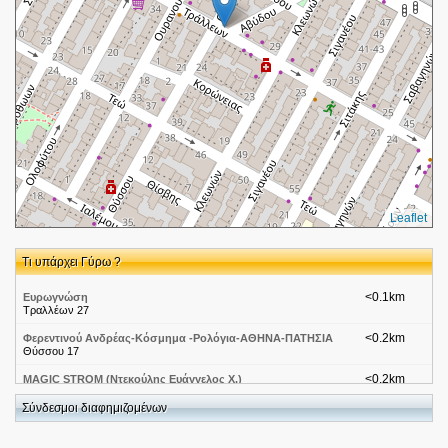
Leaflet
Τι υπάρχει Γύρω ?
<0.1km
Ευρωγνώση
Τραλλέων 27
<0.2km
Φερεντινού Ανδρέας-Κόσμημα -Ρολόγια-ΑΘΗΝΑ-ΠΑΤΗΣΙΑ
Θύσσου 17
<0.2km
MAGIC STROM (Ντεκούλης Ευάγγελος Χ.)
Τραλλέων 15 Αθήνα 111 42, Ελλάδα
Σύνδεσμοι διαφημιζομένων
<0.2km
Σκλαβενίτης-Αττική-Λαμπρινή
Τραλλέων & Ολοφύτου 26