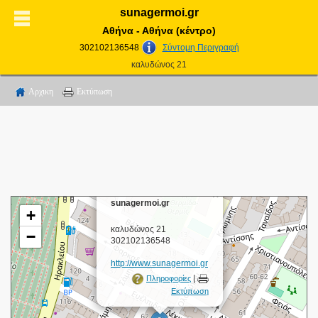
sunagermoi.gr
Αθήνα - Αθήνα (κέντρο)
302102136548
Σύντομη Περιγραφή
καλυδώνος 21
Αρχικη
Εκτύπωση
×
sunagermoi.gr
+
καλυδώνος 21
−
302102136548
http://www.sunagermoi.gr
|
Πληροφορίες
Εκτύπωση