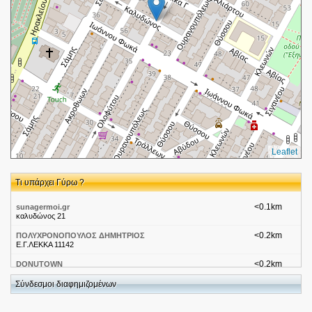
Leaflet
Τι υπάρχει Γύρω ?
<0.1km
sunagermoi.gr
καλυδώνος 21
<0.2km
ΠΟΛΥΧΡΟΝΟΠΟΥΛΟΣ ΔΗΜΗΤΡΙΟΣ
Ε.Γ.ΛΕΚΚΑ 11142
<0.2km
DONUTOWN
ΙΩΑΝΝΟΥ ΦΩΚΑ 28 ΑΘΗΝΑ
Σύνδεσμοι διαφημιζομένων
<0.2km
Άνθη-Φυτά Μοσχονά
Ι.Φωκά 28