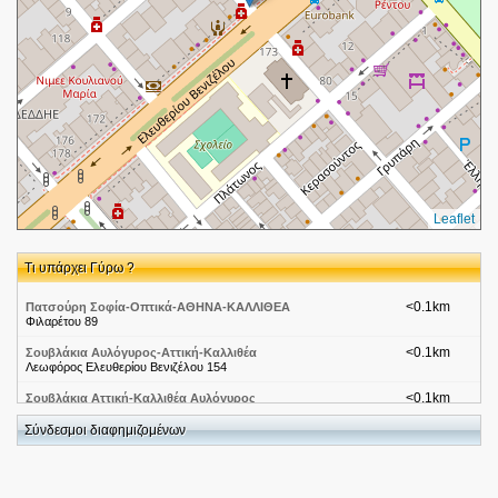
Leaflet
Τι υπάρχει Γύρω ?
<0.1km
Πατσούρη Σοφία-Οπτικά-ΑΘΗΝΑ-ΚΑΛΛΙΘΕΑ
Φιλαρέτου 89
<0.1km
Σουβλάκια Αυλόγυρος-Αττική-Καλλιθέα
Λεωφόρος Ελευθερίου Βενιζέλου 154
<0.1km
Σουβλάκια Αττική-Καλλιθέα Αυλόγυρος
Λεωφόρος Θησέως 154
Σύνδεσμοι διαφημιζομένων
<0.1km
Ετουάλ
Ελ. Βενιζέλου 152, Πλ. Δαβάκη
<0.1km
Γρηγόρης Μικρογεύματα-Αττική-Καλλιθέα