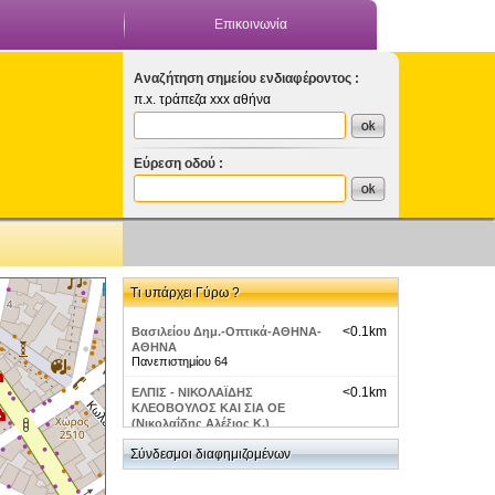
Επικοινωνία
Αναζήτηση σημείου ενδιαφέροντος :
π.x. τράπεζα xxx αθήνα
Εύρεση οδού :
Τι υπάρχει Γύρω ?
<0.1km
Βασιλείου Δημ.-Οπτικά-ΑΘΗΝΑ-
ΑΘΗΝΑ
Πανεπιστημίου 64
<0.1km
ΕΛΠΙΣ - ΝΙΚΟΛΑΪΔΗΣ
ΚΛΕΟΒΟΥΛΟΣ ΚΑΙ ΣΙΑ ΟΕ
(Νικολαΐδης Αλέξιος Κ.)
Πανεπιστημίου 64, Αθήνα, 10677, ΑΤΤΙΚΗΣ
Σύνδεσμοι διαφημιζομένων
<0.1km
σουβλάκι the GREAT
ΛΕΩΦΟΡΟΣ ΕΛΕΥΘΕΡΙΟΥ ΒΕΝΙΖΕΛΟΥ 66