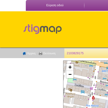
Εύρεση οδού
Αρχικη
Εκτύπωση
2103829175
+
−