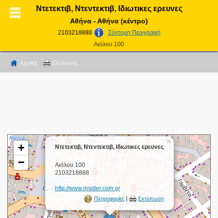
Ντετεκτιβ, Ντεντεκτιβ, Ιδιωτικες ερευνες
Αθήνα - Αθήνα (κέντρο)
2103218888
Σύντομη Περιγραφή
Αιόλου 100
Αρχικη
Εκτύπωση
×
+
Ντετεκτιβ, Ντεντεκτιβ, Ιδιωτικες ερευνες
−
Αιόλου 100
2103218888
http://www.insider.com.gr
|
Πληροφορίες
Εκτύπωση