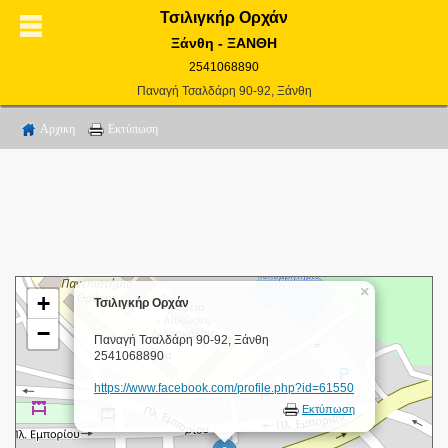
Τσιλιγκήρ Ορχάν
Ξάνθη - ΞΑΝΘΗ
2541068890
Παναγή Τσαλδάρη 90-92, Ξάνθη
Αρχικη
Εκτύπωση
×
+
Τσιλιγκήρ Ορχάν
−
Παναγή Τσαλδάρη 90-92, Ξάνθη
2541068890
https://www.facebook.com/profile.php?id=61550
Εκτύπωση