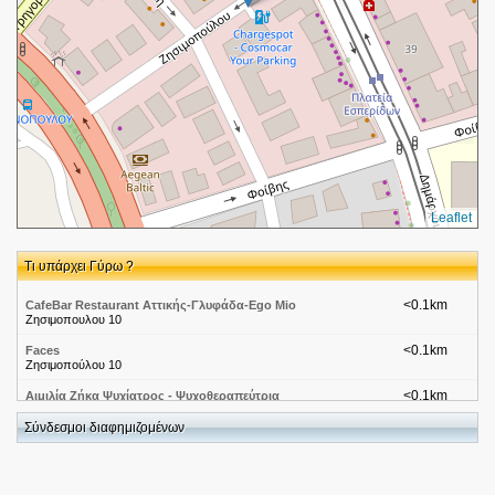
Leaflet
Τι υπάρχει Γύρω ?
<0.1km
CafeBar Restaurant Αττικής-Γλυφάδα-Ego Mio
Ζησιμοπουλου 10
<0.1km
Faces
Ζησιμοπούλου 10
<0.1km
Αιμιλία Ζήκα Ψυχίατρος - Ψυχοθεραπεύτρια
Ζησιμοπούλου 12
Σύνδεσμοι διαφημιζομένων
<0.1km
CafeBar Restaurant Αττικής-Γλυφάδα-Cafe Καφέ
Ζησιμοπουλου 9
<0.1km
CafeBar Restaurant Αττικής-Γλυφάδα-Chocolat