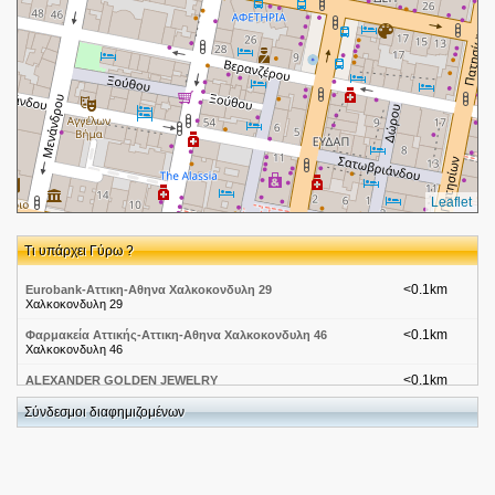
Leaflet
Τι υπάρχει Γύρω ?
<0.1km
Eurobank-Αττικη-Αθηνα Χαλκοκονδυλη 29
Χαλκοκονδυλη 29
<0.1km
Φαρμακεία Αττικής-Αττικη-Αθηνα Χαλκοκονδυλη 46
Χαλκοκονδυλη 46
<0.1km
ALEXANDER GOLDEN JEWELRY
Χαλκοκονδύλη 46
Σύνδεσμοι διαφημιζομένων
<0.1km
ΤΣΟΥΝΑΚΟΣ ΑΝΔΡΕΑΣ - ΣΦΡΑΓΙΔΕΣ & ΠΙΝΑΚΙΔΕΣ
ΟΧΗΜΑΤΩΝ ΑΘΗΝΑ - ΚΑΡΤΕΣ - ΠΙΝΑΚΙΔΕΣ ΜΟΤΟ - ΑΘΗΝΑ
ΑΡΙΣΤΟΤΕΛΟΥΣ 1 ΚΑΙ ΧΑΛΚΟΚΟΝΔΥΛΗ 50 ΑΘΗΝΑ
<0.1km
Probank-Αττική-Αθήνα Βάθη