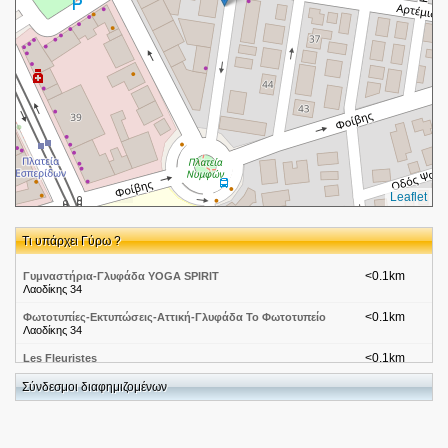
Leaflet
Τι υπάρχει Γύρω ?
<0.1km
Γυμναστήρια-Γλυφάδα YOGA SPIRIT
Λαοδίκης 34
<0.1km
Φωτοτυπίες-Εκτυπώσεις-Αττική-Γλυφάδα Το Φωτοτυπείο
Λαοδίκης 34
<0.1km
Les Fleuristes
Αρτέμιδος & Λαοδικής 39
Σύνδεσμοι διαφημιζομένων
<0.1km
Bizart-Αττική-Γλυφάδα
Λαοδίκης 41
<0.1km
Γαλλική Κουζίνα-Αττική-Γλυφάδα Aioli