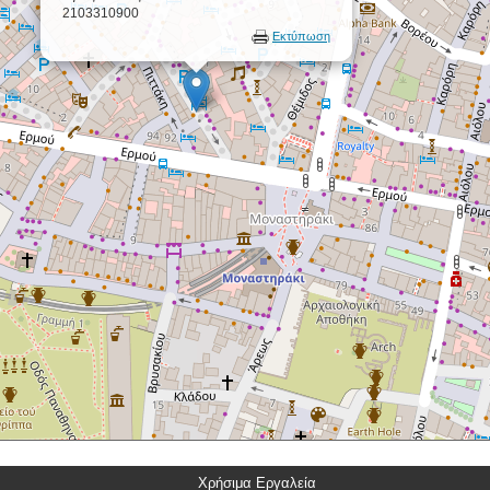
2103310900
Εκτύπωση
Χρήσιμα Εργαλεία