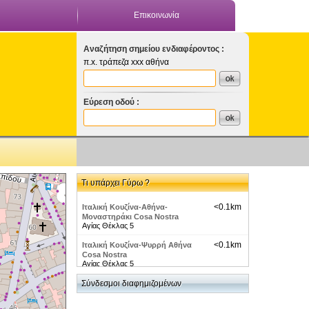
Επικοινωνία
Αναζήτηση σημείου ενδιαφέροντος :
π.x. τράπεζα xxx αθήνα
Εύρεση οδού :
Τι υπάρχει Γύρω ?
<0.1km
Ιταλική Κουζίνα-Αθήνα-
Μοναστηράκι Cosa Nostra
Αγίας Θέκλας 5
<0.1km
Ιταλική Κουζίνα-Ψυρρή Αθήνα
Cosa Nostra
Αγίας Θέκλας 5
<0.1km
Σύνδεσμοι διαφημιζομένων
NightLife-Ψυρρή-Cosa Nostra
Αγ. Θεκλας 5