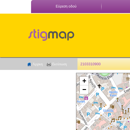
Εύρεση οδού
Αρχικη
Εκτύπωση
2103310900
+
−