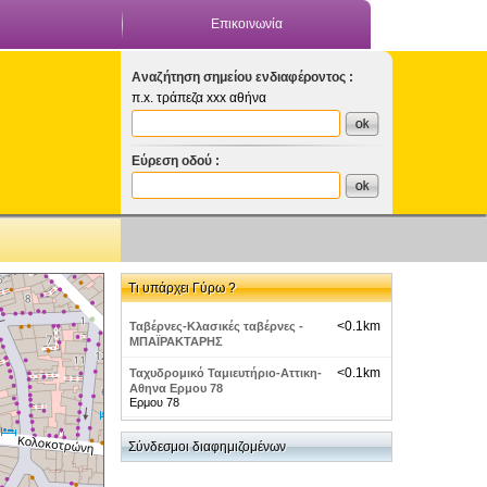
Επικοινωνία
Αναζήτηση σημείου ενδιαφέροντος :
π.x. τράπεζα xxx αθήνα
Εύρεση οδού :
Τι υπάρχει Γύρω ?
<0.1km
Ταβέρνες-Κλασικές ταβέρνες -
ΜΠΑΪΡΑΚΤΑΡΗΣ
<0.1km
Ταχυδρομικό Ταμιευτήριο-Αττικη-
Αθηνα Ερμου 78
Ερμου 78
<0.1km
Γρηγόρης Μικρογεύματα-Αττική-
Σύνδεσμοι διαφημιζομένων
Αθήνα Ερμού
Ερμού 78