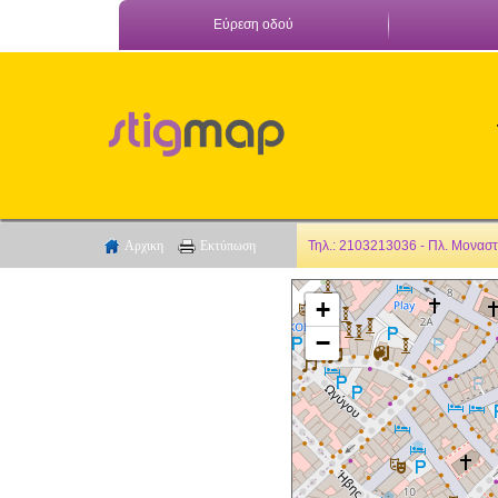
Εύρεση οδού
Αρχικη
Εκτύπωση
Τηλ.: 2103213036 - Πλ. Μονασ
+
−