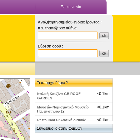
Επικοινωνία
Αναζήτηση σημείου ενδιαφέροντος :
π.x. τράπεζα xxx αθήνα
Εύρεση οδού :
Τι υπάρχει Γύρω ?
<0.1km
Ιταλική Κουζίνα-GB ROOF
GARDEN
<0.1km
Μουσεία-Νομισματικό Μουσείο
Πανεπιστημιου 12
<0.1km
Restaurants-Κλασική διεθνής
κουζίνα - G.B. CORNER
Σύνδεσμοι διαφημιζομένων
<0.1km
GRANDE BRETAGNE
ΒΑΣ.ΓΕΩΡΓΙΟΥ Α 1