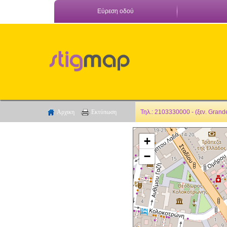
Εύρεση οδού
Αρχικη
Εκτύπωση
Τηλ.: 2103330000 - (ξεν. Grand
+
−