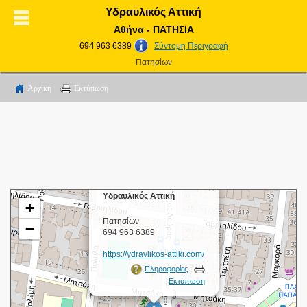
Υδραυλικός Αττική
Αθήνα - ΠΑΤΗΣΙΑ
694 963 6389
Σύντομη Περιγραφή
Πατησίων
Αρχικη
Εκτύπωση
×
Υδραυλικός Αττική
+
Πατησίων
−
694 963 6389
https://ydravlikos-attiki.com/
|
Πληροφορίες
Εκτύπωση