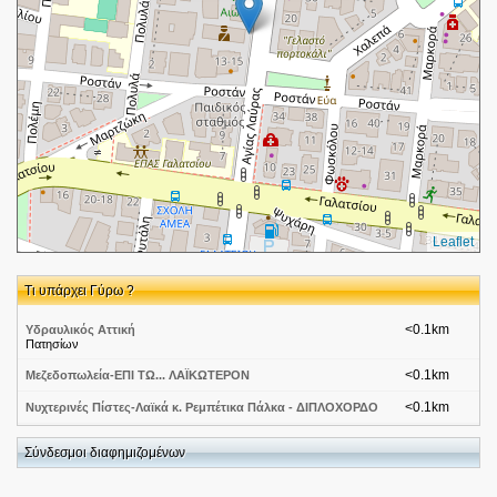
Leaflet
Τι υπάρχει Γύρω ?
<0.1km
Υδραυλικός Αττική
Πατησίων
<0.1km
Μεζεδοπωλεία-ΕΠΙ ΤΩ... ΛΑΪΚΩΤΕΡΟΝ
<0.1km
Νυχτερινές Πίστες-Λαϊκά κ. Ρεμπέτικα Πάλκα - ΔΙΠΛΟΧΟΡΔΟ
<0.1km
Μεεδοπωλείο Επι Τω Λαϊκώτερον
Σύνδεσμοι διαφημιζομένων
αγίας λαύρας 13
<0.2km
ΚΕΠ Κέντρα Εξυπηρέτησης Πολιτών-Αθήνα(Παράρτημα Δ)