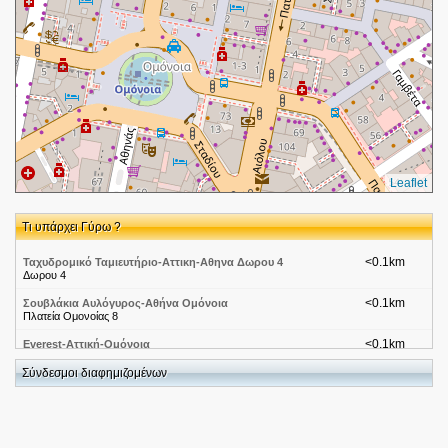
Leaflet
Τι υπάρχει Γύρω ?
<0.1km
Ταχυδρομικό Ταμιευτήριο-Αττικη-Αθηνα Δωρου 4
Δωρου 4
<0.1km
Σουβλάκια Αυλόγυρος-Αθήνα Ομόνοια
Πλατεία Ομονοίας 8
<0.1km
Everest-Αττική-Ομόνοια
Πλατεία Ομονοίας 9
Σύνδεσμοι διαφημιζομένων
<0.1km
Ice Cream Cafe-Αττική-Αθήνα,Ομόνοια
Ομονοιας Πλατεια 9
<0.1km
Everest
Πλατεία Ομονοίας 9