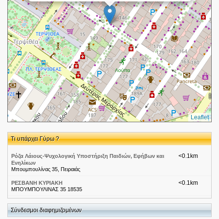
Leaflet
Τι υπάρχει Γύρω ?
<0.1km
Ρόζα Λάιους-Ψυχολογική Υποστήριξη Παιδιών, Εφήβων και
Ενηλίκων
Μπουμπουλίνας 35, Πειραιάς
<0.1km
ΡΕΣΒΑΝΗ ΚΥΡΙΑΚΗ
ΜΠΟΥΜΠΟΥΛΙΝΑΣ 35 18535
<0.1km
Κλώνου Αικατερίνη
Μπουμπουλίνας 35A Πειραιάς, 18535, ΑΤΤΙΚΗΣ
Σύνδεσμοι διαφημιζομένων