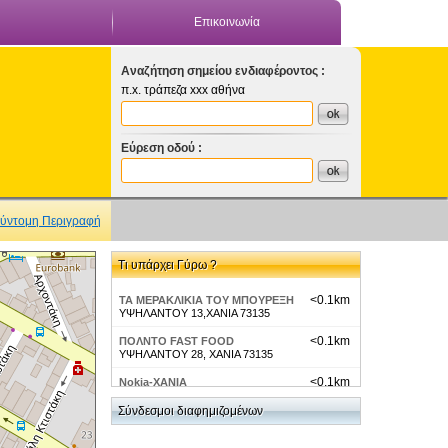
Επικοινωνία
Αναζήτηση σημείου ενδιαφέροντος :
π.x. τράπεζα xxx αθήνα
Εύρεση οδού :
ύντομη Περιγραφή
Τι υπάρχει Γύρω ?
<0.1km
ΤΑ ΜΕΡΑΚΛΙΚΙΑ ΤΟΥ ΜΠΟΥΡΕΞΗ
ΥΨΗΛΑΝΤΟΥ 13,ΧΑΝΙΑ 73135
<0.1km
ΠΟΛΝΤΟ FAST FOOD
ΥΨΗΛΑΝΤΟΥ 28, ΧΑΝΙΑ 73135
<0.1km
Nokia-ΧΑΝΙΑ
Μυλωνογιαννη 84
Σύνδεσμοι διαφημιζομένων
<0.1km
ΣΟΛΙΔΑΚΗΣ ΓΡΗΓΟΡΙΟΣ
ΚΑΡΑΙΣΚΑΚΗ 49 73100