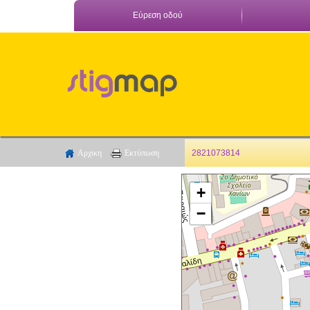
Εύρεση οδού
Αρχικη
Εκτύπωση
2821073814
+
−