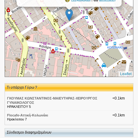
Leaflet
Τι υπάρχει Γύρω ?
<0.1km
ΓΚΟΥΜΑΣ ΚΩΝΣΤΑΝΤΙΝΟΣ-ΜΑΙΕΥΤΗΡΑΣ-ΧΕΙΡΟΥΡΓΟΣ
ΓΥΝΑΙΚΟΛΟΓΟΣ
ΗΡΑΚΛΕΙΤΟΥ 5
<0.1km
Flocafe-Αττική-Κολωνάκι
Ηρακλειτου 7
<0.1km
CafeBar Restaurant Αττικής-Κολωνάκι-Al Buon Cafe
Μηλιωνη 1
Σύνδεσμοι διαφημιζομένων