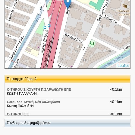
Leaflet
Τι υπάρχει Γύρω ?
<0.1km
C-THROU Σ.ΚΟΥΡΤΗ Π.ΣΑΡΑΛΙΩΤΗ ΕΠΕ
ΚΩΣΤΗ ΠΑΛΑΜΑ 44
<0.1km
Carouzos-Αττική-Νέα Χαλκηδόνα
Κωστή Παλαμά 44
<0.1km
C-THROU E.E.
44 Kosti Palama str., N. Chalkidona
Σύνδεσμοι διαφημιζομένων
<0.3km
ΕΝΙΑΙΟ ΛΥΚΕΙΟ ΝΕΑΣ ΧΑΛΚΗΔΟΝΑΣ
Μ. ΑΝΤΥΠΑ 1 ΚΑΙ ΠΕΤΑΛΑ 73, 14343 Ν. ΧΑΛΚΗΔΟΝΑ