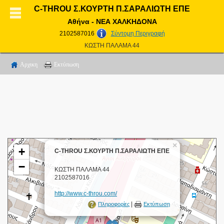
C-THROU Σ.ΚΟΥΡΤΗ Π.ΣΑΡΑΛΙΩΤΗ ΕΠΕ
Αθήνα - ΝΕΑ ΧΑΛΚΗΔΟΝΑ
2102587016
Σύντομη Περιγραφή
ΚΩΣΤΗ ΠΑΛΑΜΑ 44
Αρχικη
Εκτύπωση
×
+
C-THROU Σ.ΚΟΥΡΤΗ Π.ΣΑΡΑΛΙΩΤΗ ΕΠΕ
−
ΚΩΣΤΗ ΠΑΛΑΜΑ 44
2102587016
http://www.c-throu.com/
|
Πληροφορίες
Εκτύπωση