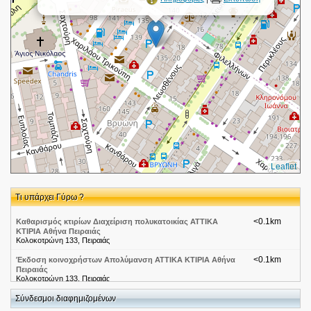
Leaflet
Τι υπάρχει Γύρω ?
<0.1km
Καθαρισμός κτιρίων Διαχείριση πολυκατοικίας ΑΤΤΙΚΑ
ΚΤΙΡΙΑ Αθήνα Πειραιάς
Κολοκοτρώνη 133, Πειραιάς
<0.1km
Έκδοση κοινοχρήστων Απολύμανση ΑΤΤΙΚΑ ΚΤΙΡΙΑ Αθήνα
Πειραιάς
Κολοκοτρώνη 133, Πειραιάς
<0.1km
Σύνδεσμοι διαφημιζομένων
ΓΙΑΓΚΟΣ ΑΛΕΞΑΝΔΡΟΣ
ΚΟΛΟΚΟΤΡΩΝΗ 150-152 18536