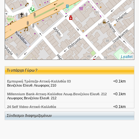
Leaflet
Τι υπάρχει Γύρω ?
<0.1km
Εμπορική Τράπεζα-Αττική-Καλλιθέα 03
Βενιζελου Ελευθ. Λεωφορος 210
<0.1km
Millennium Bank-Αττικη-Καλλιθεα Λεωφ.Βενιζελου Ελευθ. 212
Λεωφορος Βενιζελου Ελευθ. 212
<0.1km
24 Self Video-Αττική-Καλλιθέα
Λεωφόρος Ελευθερίου Βενιζέλου 227
Σύνδεσμοι διαφημιζομένων
<0.2km
Κατάστημα NOVA
Λεωφ. Ελ. Βενιζέλου 217, 17673
<0.2km
ΓΡΑΦΕΙΟ ΤΕΛΕΤΩΝ ΑΣΤΙΡΟΠΟΥΛΟΥ-ΜΑΥΡΟΠΟΥΛΟΣ
ΣΠΑΡΤΗΣ 84