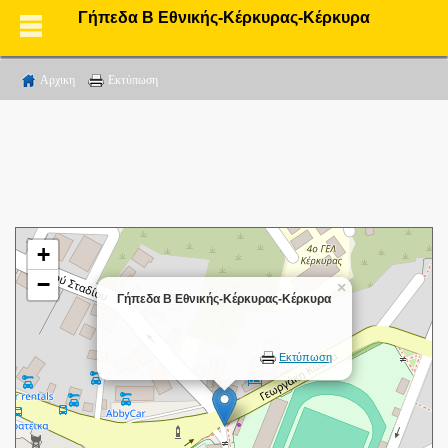
Γήπεδα Β Εθνικής-Κέρκυρας-Κέρκυρα
Αρχικη
Εκτύπωση
+
−
×
Γήπεδα Β Εθνικής-Κέρκυρας-Κέρκυρα
Εκτύπωση