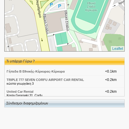
Leaflet
Τι υπάρχει Γύρω ?
<0.1km
Γήπεδα Β Εθνικής-Κέρκυρας-Κέρκυρα
<0.2km
TRIPLE 777 SEVEN CORFU AIRPORT CAR RENTAL
κώστα γεωργάκη 3
<0.2km
United Car Rental
Kosta Georgaki 31, Corfu
Σύνδεσμοι διαφημιζομένων
<0.2km
Triple 777 Seven
Kwsta Gewrgaki 3
<0.2km
TRIPLE 777 SEVEM
Kwsta Gewrgaki 3
<0.2km
SAPPHIRE RENTAL CORFU