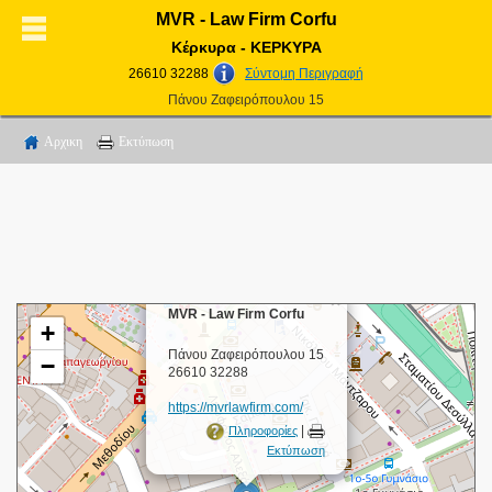
MVR - Law Firm Corfu
Κέρκυρα - ΚΕΡΚΥΡΑ
26610 32288
Σύντομη Περιγραφή
Πάνου Ζαφειρόπουλου 15
Αρχικη
Εκτύπωση
×
MVR - Law Firm Corfu
+
Πάνου Ζαφειρόπουλου 15
−
26610 32288
https://mvrlawfirm.com/
|
Πληροφορίες
Εκτύπωση