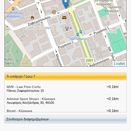
Leaflet
Τι υπάρχει Γύρω ?
<0.1km
MVR - Law Firm Corfu
Πάνου Ζαφειρόπουλου 15
<0.1km
Admiral Sport Shops - Κέρκυρα
Λεωφόρος Αλεξάνδρας 30, 49100
<0.1km
Bizart - Κέρκυρα
Λεωφ. αλεξανδρας 38
Σύνδεσμοι διαφημιζομένων
<0.1km
Ελληνικά Ταχυδρομεία-Κερκυρα Λεωφορος Αλεξανδρας 26
Λεωφορος Αλεξανδρας 26