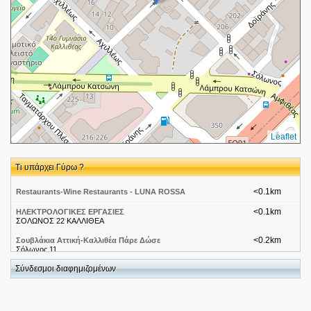
Leaflet
Τι υπάρχει Γύρω ?
<0.1km
Restaurants-Wine Restaurants - LUNA ROSSA
<0.1km
ΗΛΕΚΤΡΟΛΟΓΙΚΕΣ ΕΡΓΑΣΙΕΣ
ΣΟΛΩΝΟΣ 22 ΚΑΛΛΙΘΕΑ
<0.2km
Σουβλάκια Αττική-Καλλιθέα Πάρε Δώσε
Σόλωνος 11
Σύνδεσμοι διαφημιζομένων
<0.2km
HellasOnLine-Αττική - Καλλιθέα - INFO TRADE - Ε
ΧΑΤΖΗΜΙΧΑΗΛ Κ ΤΣΙΒΕΡΙΩΤΗΣ ΟΕ
Ηρακλέους 235 - 239
<0.2km
Βουλκανιζατέρ-Αττική-Καλλιθέα